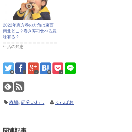
2022年恵方巻の方角は東西
南北どこ？巻き寿司食べる意
味有る？
生活の知恵
0
0
0
柊鰯
,
節分いわし
ふぃばお
関連記事