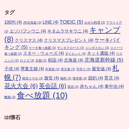
タグ
TOEIC
(5)
100均
(4)
LINE
(4)
JR北海道
(3)
おせち料理
(3)
アウトドア
キャンプ
エゾバフンウニ
(4)
キタムラサキウニ
(4)
(3)
(8)
ケーキバイ
クリスマス
(4)
クリスマスプレゼント
(4)
キング
(5)
ケーキ食べ放題
(3)
サンタクロース
(3)
ジンギスカン
(3)
スイーツ
スター・ウォーズ
(4)
ネット通販
(4)
食べ放題
(3)
ダイエット
(3)
リス
北海道新幹線
(5)
初詣
(4)
北海道
(4)
ニング
(3)
ロイズ
(3)
京都
(3)
札
子供
(4)
専業主婦
(4)
最安値
(4)
年賀状
(3)
恵方巻
(3)
手作り
(3)
幌
(7)
激安
(4)
節約
(4)
育児
(4)
格安スマホ
(3)
無料
(3)
熊本県
(3)
花火大会
(6)
英会話
(6)
赤ちゃん
(4)
車中泊
(4)
英語
(3)
食べ放題
(10)
離婚
(3)
i2i懐石