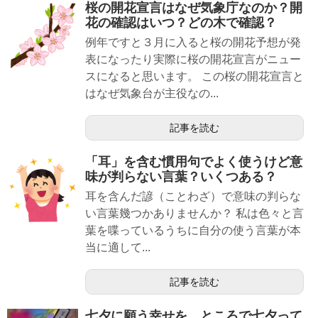
桜の開花宣言はなぜ気象庁なのか？開
花の確認はいつ？どの木で確認？
例年ですと３月に入ると桜の開花予想が発
表になったり実際に桜の開花宣言がニュー
スになると思います。 この桜の開花宣言と
はなぜ気象台が主役なの...
記事を読む
「耳」を含む慣用句でよく使うけど意
味が判らない言葉？いくつある？
耳を含んだ諺（ことわざ）で意味の判らな
い言葉幾つかありませんか？ 私は色々と言
葉を喋っているうちに自分の使う言葉が本
当に適して...
記事を読む
七夕に願う幸せを。ところで七夕って