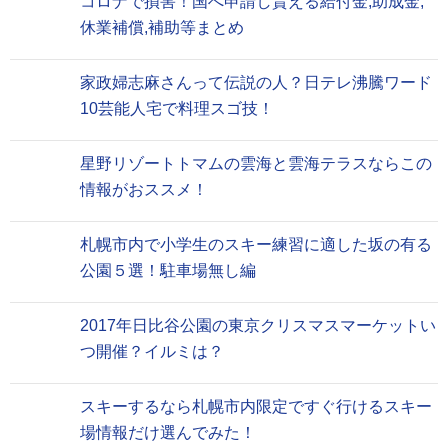
コロナで損害！国へ申請し貰える給付金,助成金,
休業補償,補助等まとめ
家政婦志麻さんって伝説の人？日テレ沸騰ワード
10芸能人宅で料理スゴ技！
星野リゾートトマムの雲海と雲海テラスならこの
情報がおススメ！
札幌市内で小学生のスキー練習に適した坂の有る
公園５選！駐車場無し編
2017年日比谷公園の東京クリスマスマーケットい
つ開催？イルミは？
スキーするなら札幌市内限定ですぐ行けるスキー
場情報だけ選んでみた！