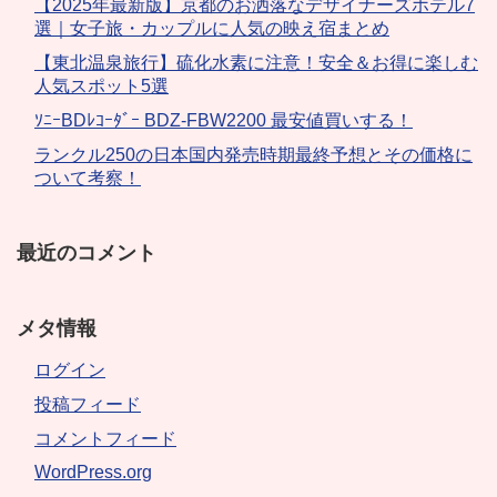
【2025年最新版】京都のお洒落なデザイナーズホテル7
選｜女子旅・カップルに人気の映え宿まとめ
【東北温泉旅行】硫化水素に注意！安全＆お得に楽しむ
人気スポット5選
ｿﾆｰBDﾚｺｰﾀﾞｰ BDZ-FBW2200 最安値買いする！
ランクル250の日本国内発売時期最終予想とその価格に
ついて考察！
最近のコメント
メタ情報
ログイン
投稿フィード
コメントフィード
WordPress.org