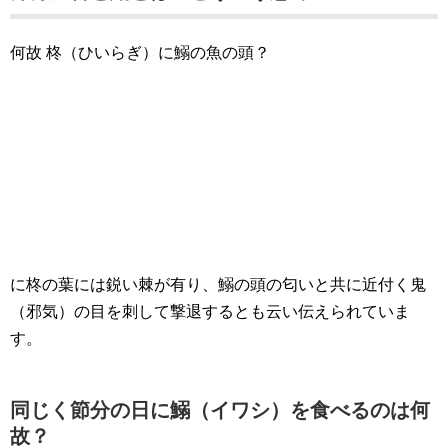
何故 柊（ひいらぎ）に鰯の魚の頭？
に柊の葉には鋭い棘が有り、鰯の頭の匂いと共に近付く鬼
（邪気）の目を刺して撃退するとも云い伝えられていま
す。
同じく節分の日に鰯（イワシ）を食べるのは何
故？