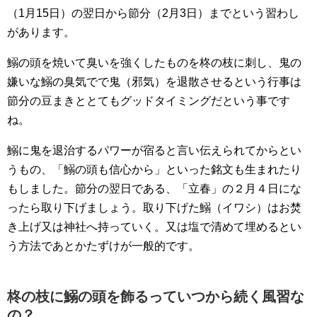
（1月15日）の翌日から節分（2月3日）までという習わし
があります。
鰯の頭を焼いて臭いを強くしたものを柊の枝に刺し、鬼の
嫌いな鰯の臭気でで鬼（邪気）を退散させるという行事は
節分の豆まきととてもグッドタイミングだという事です
ね。
鰯に鬼を退治するパワーが宿ると言い伝えられてからとい
うもの、「鰯の頭も信心から」といった銘文も生まれたり
もしました。節分の翌日である、「立春」の２月４日にな
ったら取り下げましょう。取り下げた鰯（イワシ）はお焚
き上げ又は神社へ持っていく。又は塩で清めて埋めるとい
う方法であとかたずけが一般的です。
柊の枝に鰯の頭を飾るっていつから続く風習な
の？