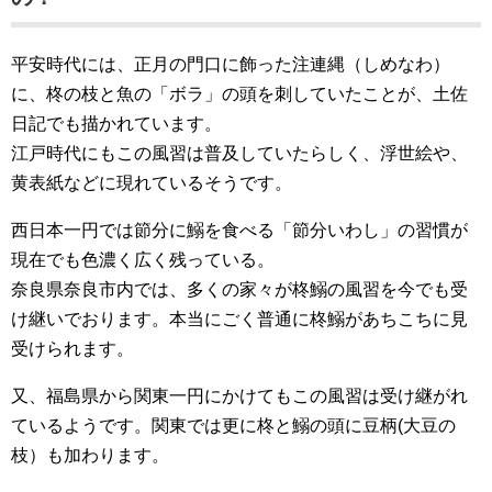
平安時代には、正月の門口に飾った注連縄（しめなわ）
に、柊の枝と魚の「ボラ」の頭を刺していたことが、土佐
日記でも描かれています。
江戸時代にもこの風習は普及していたらしく、浮世絵や、
黄表紙などに現れているそうです。
西日本一円では節分に鰯を食べる「節分いわし」の習慣が
現在でも色濃く広く残っている。
奈良県奈良市内では、多くの家々が柊鰯の風習を今でも受
け継いでおります。本当にごく普通に柊鰯があちこちに見
受けられます。
又、福島県から関東一円にかけてもこの風習は受け継がれ
ているようです。関東では更に柊と鰯の頭に豆柄(大豆の
枝）も加わります。