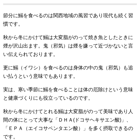
節分に鰯を食べるのは関西地域の風習であり現代も続く習
慣です。
秋から冬にかけて鰯は大変脂がのって焼き魚としたときに
煙が沢山出ます。鬼（邪気）は煙を嫌って近づかないと言
い伝えられております。
更に鰯（イワシ）を食べるのは身体の中の鬼（邪気）も追
い払うという意味でもあります。
実は、寒い季節に鰯を食べることは体の厄除けという意味
と健康づくりにも役立っているのです。
秋から冬にかけてとれる鰯は大変脂がのって美味であり人
間の体にとって大事な「ＤＨＡ(ドコサヘキサエン酸)」、
「ＥＰＡ（エイコサペンタエン酸）」を多く摂取できるの
です。