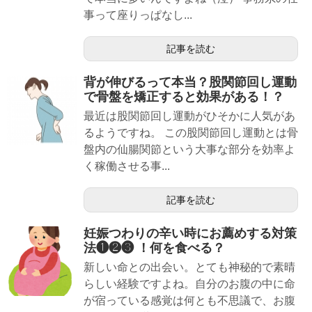
事って座りっぱなし...
記事を読む
背が伸びるって本当？股関節回し運動
で骨盤を矯正すると効果がある！？
最近は股関節回し運動がひそかに人気があ
るようですね。 この股関節回し運動とは骨
盤内の仙腸関節という大事な部分を効率よ
く稼働させる事...
記事を読む
妊娠つわりの辛い時にお薦めする対策
法❶❷❸ ！何を食べる？
新しい命との出会い。とても神秘的で素晴
らしい経験ですよね。自分のお腹の中に命
が宿っている感覚は何とも不思議で、お腹