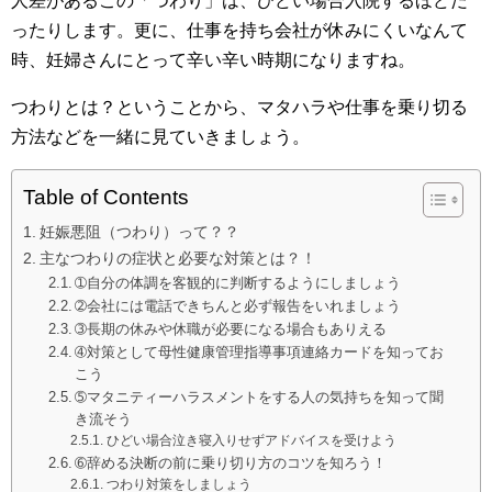
人差があるこの「つわり」は、ひどい場合入院するほどだ
ったりします。更に、仕事を持ち会社が休みにくいなんて
時、妊婦さんにとって辛い辛い時期になりますね。
つわりとは？ということから、マタハラや仕事を乗り切る
方法などを一緒に見ていきましょう。
Table of Contents
妊娠悪阻（つわり）って？？
主なつわりの症状と必要な対策とは？！
➀自分の体調を客観的に判断するようにしましょう
➁会社には電話できちんと必ず報告をいれましょう
➂長期の休みや休職が必要になる場合もありえる
➃対策として母性健康管理指導事項連絡カードを知ってお
こう
➄マタニティーハラスメントをする人の気持ちを知って聞
き流そう
ひどい場合泣き寝入りせずアドバイスを受けよう
➅辞める決断の前に乗り切り方のコツを知ろう！
つわり対策をしましょう