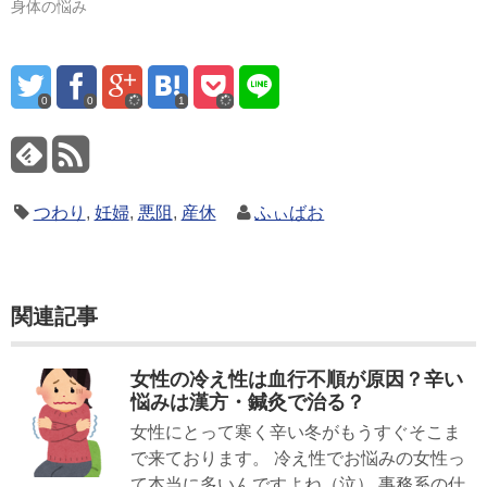
身体の悩み
0
0
1
つわり
,
妊婦
,
悪阻
,
産休
ふぃばお
関連記事
女性の冷え性は血行不順が原因？辛い
悩みは漢方・鍼灸で治る？
女性にとって寒く辛い冬がもうすぐそこま
で来ております。 冷え性でお悩みの女性っ
て本当に多いんですよね（泣） 事務系の仕