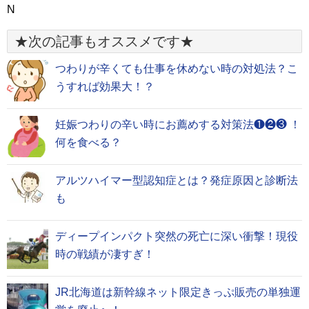
N
★次の記事もオススメです★
つわりが辛くても仕事を休めない時の対処法？こ
うすれば効果大！？
妊娠つわりの辛い時にお薦めする対策法❶❷❸ ！
何を食べる？
アルツハイマー型認知症とは？発症原因と診断法
も
ディープインパクト突然の死亡に深い衝撃！現役
時の戦績が凄すぎ！
JR北海道は新幹線ネット限定きっぷ販売の単独運