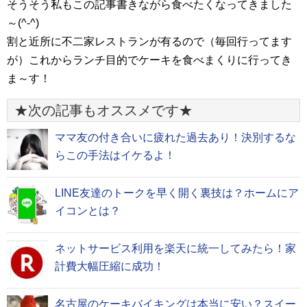
そうそう私もこの記事書きながら食べたくなってきました
～(^-^)
割と近所に不二家レストランが有るので（毎回行ってます
が）これからランチ目的でケーキを食べまくりに行ってき
ま～す！
★次の記事もオススメです★
ママ友の付き合いに疲れた過去あり！決別するな
らこの手法はイケるよ！
LINE友達のトークを早く開く裏技は？ホームにア
イコンとは？
ネットサービス利用を楽天に統一してみたら！家
計費大幅圧縮に成功！
名古屋のケーキバイキングは本当に安い？スイー