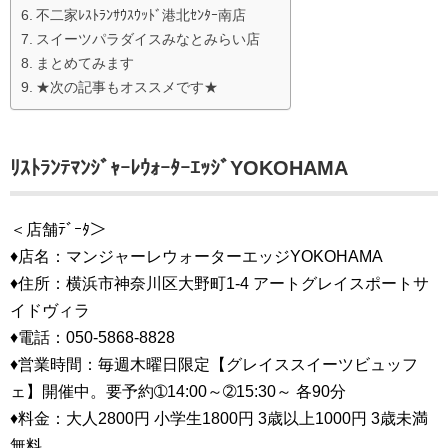
不二家ﾚｽﾄﾗﾝｻｳｽｳｯﾄﾞ港北ｾﾝﾀｰ南店
スイーツパラダイスみなとみらい店
まとめてみます
★次の記事もオススメです★
ﾘｽﾄﾗﾝﾃﾏﾝｼﾞｬｰﾚｳｫｰﾀｰｴｯｼﾞYOKOHAMA
＜店舗ﾃﾞｰﾀ＞
♦店名：マンジャーレウォーターエッジYOKOHAMA
♦住所：横浜市神奈川区大野町1-4 アートグレイスポートサ
イドヴィラ
♦電話：050-5868-8828
♦営業時間：毎週木曜日限定【グレイススイーツビュッフ
ェ】開催中。要予約➀14:00～➁15:30～ 各90分
♦料金：大人2800円 小学生1800円 3歳以上1000円 3歳未満
無料