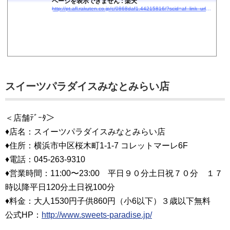
ページを表示できません : 楽天
http://pt.afl.rakuten.co.jp/c/0868daf1.44215816/?scid=af_link_urltxt&#038;#038;url=http://kanko.travel.rakuten.co.jp/kanagawa/1401/?cid=tr_af_1631
スイーツパラダイスみなとみらい店
＜店舗ﾃﾞｰﾀ＞
♦店名：スイーツパラダイスみなとみらい店
♦住所：横浜市中区桜木町1-1-7 コレットマーレ6F
♦電話：045-263-9310
♦営業時間：11:00〜23:00 平日９０分土日祝７０分 １７
時以降平日120分土日祝100分
♦料金：大人1530円子供860円（小6以下）３歳以下無料
公式HP：
http://www.sweets-paradise.jp/