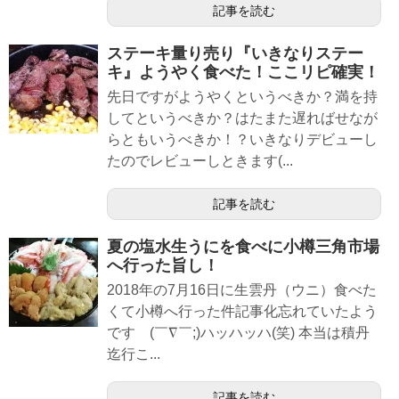
記事を読む
ステーキ量り売り『いきなりステー
キ』ようやく食べた！ここリピ確実！
先日ですがようやくというべきか？満を持
してというべきか？はたまた遅ればせなが
らともいうべきか！？いきなりデビューし
たのでレビューしときます(...
記事を読む
夏の塩水生うにを食べに小樽三角市場
へ行った旨し！
2018年の7月16日に生雲丹（ウニ）食べた
くて小樽へ行った件記事化忘れていたよう
です (￣∇￣;)ハッハッハ(笑) 本当は積丹
迄行こ...
記事を読む