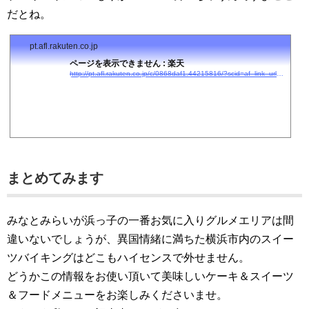
だとね。
pt.afl.rakuten.co.jp
ページを表示できません : 楽天
http://pt.afl.rakuten.co.jp/c/0868daf1.44215816/?scid=af_link_urltxt&#038;#038;url=http://kanko.travel.rakuten.co.jp/kanagawa/1401/?cid=tr_af_1631
まとめてみます
みなとみらいが浜っ子の一番お気に入りグルメエリアは間
違いないでしょうが、異国情緒に満ちた横浜市内のスイー
ツバイキングはどこもハイセンスで外せません。
どうかこの情報をお使い頂いて美味しいケーキ＆スイーツ
＆フードメニューをお楽しみくださいませ。