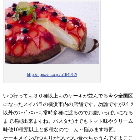
http://r.gnavi.co.jp/a194912/
いつ行っても３０種以上ものケーキが並んでる今や全国区
になったスイパラの横浜市内の店舗です。勿論ですがｽｲｰﾂ
以外のﾌｰﾄﾞﾒﾆｭｰも常時多種に渡るのでお腹いっぱいになる
まで堪能出来ますね。パスタだけでもトマト味やクリーム
味他10種類以上と多種なので、ん～悩みます毎回。
ケーキメインのつもりがついつい食べちゃうんですよここ