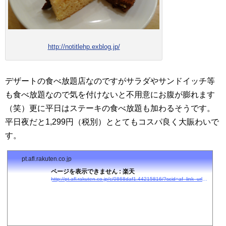
http://notitlehp.exblog.jp/
デザートの食べ放題店なのですがサラダやサンドイッチ等
も食べ放題なので気を付けないと不用意にお腹が膨れます
（笑）更に平日はステーキの食べ放題も加わるそうです。
平日夜だと1,299円（税別）ととてもコスパ良く大賑わいで
す。
pt.afl.rakuten.co.jp
ページを表示できません : 楽天
http://pt.afl.rakuten.co.jp/c/0868daf1.44215816/?scid=af_link_urltxt&#038;#038;url=http://kanko.travel.rakuten.co.jp/kanagawa/1401/?cid=tr_af_1631