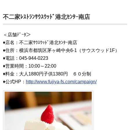
不二家ﾚｽﾄﾗﾝｻｳｽｳｯﾄﾞ港北ｾﾝﾀｰ南店
＜店舗ﾃﾞｰﾀ＞
♦店名：不二家ｻｳｽｳｯﾄﾞ港北ｾﾝﾀｰ南店
♦住所：横浜市都筑区茅ヶ崎中央6-1（サウスウッド1F）
♦電話：045-944-0223
♦営業時間：10:00～22:00
♦料金：大人1880円子供1380円 ６０分制
♦公式HP：
http://www.fujiya-fs.com/campaign/