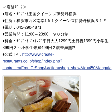
＜店舗ﾃﾞｰﾀ＞
♦店名：ﾃﾞｻﾞｰﾄ王国クイーンズ伊勢丹横浜
♦住所：横浜市西区南幸1-5-1 クイーンズ伊勢丹横浜Ｂ１Ｆ
♦電話：045‐290‐4871
♦営業時間：11:00～23:00 ９０分制
♦料金：ﾃﾞｻﾞｰﾄﾊﾞｲｷﾝｸﾞ平日大人1299円土日祝1399円小学生
899円３～小学生未満499円２歳未満無料
♦公式HP：
http://www.create-
restaurants.co.jp/shop/index.php?
controller=FrontCrShop&action=shop_show&id=450&lang=ja