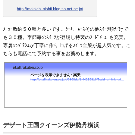
http://mainichi-oishii.blog.so-net.ne.jp/
ﾒﾆｭｰ数約５０種と多いです。ｹｰｷ、ﾑｰｽその他ｽｲｰﾂ類だけで
も３５種。季節毎のｽｲｰﾂが登場し特製のﾌｰﾄﾞﾒﾆｭｰも充実。
専属のﾊﾟﾃｼｴが丁寧に作り上げるｽｲｰﾂ全般が超人気です。こ
ちらも電話にて予約する事をお薦めします。
pt.afl.rakuten.co.jp
ページを表示できません : 楽天
http://pt.afl.rakuten.co.jp/c/0868daf1.44215816/?scid=af_link_urltxt&#038;#038;url=http://kanko.travel.rakuten.co.jp/kanagawa/1401/?cid=tr_af_1631
デザート王国クイーンズ伊勢丹横浜