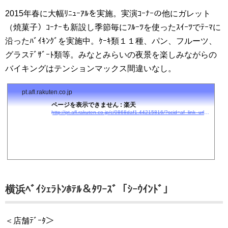
2015年春に大幅ﾘﾆｭｰｱﾙを実施。実演ｺｰﾅｰの他にガレット
（焼菓子）ｺｰﾅｰも新設し季節毎にﾌﾙｰﾂを使ったｽｲｰﾂでﾃｰﾏに
沿ったﾊﾞｲｷﾝｸﾞを実施中。ｹｰｷ類１１種、パン、フルーツ、
グラスﾃﾞｻﾞｰﾄ類等。みなとみらいの夜景を楽しみながらの
バイキングはテンションマックス間違いなし。
pt.afl.rakuten.co.jp
ページを表示できません : 楽天
http://pt.afl.rakuten.co.jp/c/0868daf1.44215816/?scid=af_link_urltxt&#038;#038;url=http://kanko.travel.rakuten.co.jp/kanagawa/1401/?cid=tr_af_1631
横浜ﾍﾞｲｼｪﾗﾄﾝﾎﾃﾙ＆ﾀﾜｰｽﾞ「ｼｰｳｲﾝﾄﾞ」
＜店舗ﾃﾞｰﾀ＞