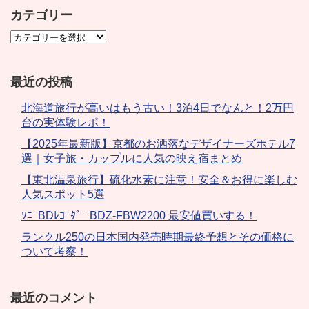
カテゴリー
最近の投稿
北海道旅行が高いはもう古い！3泊4日でなんと！2万円
台の実体験レポ！
【2025年最新版】京都のお洒落なデザイナーズホテル7
選｜女子旅・カップルに人気の映え宿まとめ
【東北温泉旅行】硫化水素に注意！安全＆お得に楽しむ
人気スポット5選
ｿﾆｰBDﾚｺｰﾀﾞｰ BDZ-FBW2200 最安値買いする！
ランクル250の日本国内発売時期最終予想とその価格に
ついて考察！
最近のコメント