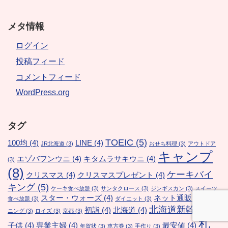
メタ情報
ログイン
投稿フィード
コメントフィード
WordPress.org
タグ
TOEIC
(5)
100均
(4)
LINE
(4)
JR北海道
(3)
おせち料理
(3)
アウトドア
キャンプ
エゾバフンウニ
(4)
キタムラサキウニ
(4)
(3)
(8)
ケーキバイ
クリスマス
(4)
クリスマスプレゼント
(4)
キング
(5)
ケーキ食べ放題
(3)
サンタクロース
(3)
ジンギスカン
(3)
スイーツ
スター・ウォーズ
(4)
ネット通販
(4)
食べ放題
(3)
ダイエット
(3)
リス
北海道新幹線
(5)
初詣
(4)
北海道
(4)
ニング
(3)
ロイズ
(3)
京都
(3)
札
子供
(4)
専業主婦
(4)
最安値
(4)
年賀状
(3)
恵方巻
(3)
手作り
(3)