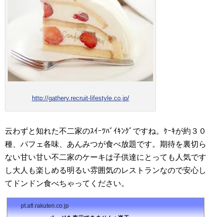
http://gathery.recruit-lifestyle.co.jp/
云わずと知れた不二家のｽｲｰﾂﾊﾞｲｷﾝｸﾞですね。ｹｰｷが約３０
種、パフェ各味、あんみつが食べ放題です。期待を裏切ら
ない甘い甘い不二家のケーキは子供達にとっても人気です
し大人も楽しめる明るい雰囲気のレストランなので安心し
てドンドン食べちゃってください。
pt.afl.rakuten.co.jp