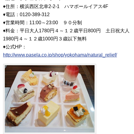
♦住所：横浜西区北幸2-2-1 ハマポールイアス4F
♦電話：0120‐389‐312
♦営業時間：11:00～23:00 ９０分制
♦料金：平日大人1780円４～１２歳平日800円 土日祝大人
1980円４～１２歳1000円３歳以下無料
♦公式HP：
http://www.pasela.co.jp/shop/yokohama/natural_relief/