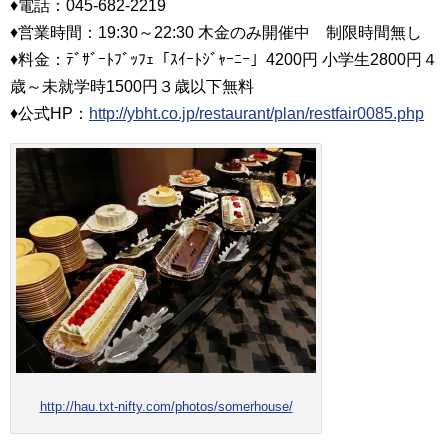
♦電話：045‐682‐2219
♦営業時間：19:30～22:30 木金のみ開催中 制限時間無し
♦料金：ﾃﾞｻﾞｰﾄﾌﾞｯﾌｪ「ｽｲｰﾄｼﾞｬｰﾆｰ」4200円 小学生2800円４
歳～未就学時1500円３歳以下無料
♦公式HP：
http://ybht.co.jp/restaurant/plan/restfair0085.php
http://hau.txt-nifty.com/photos/somerhouse/