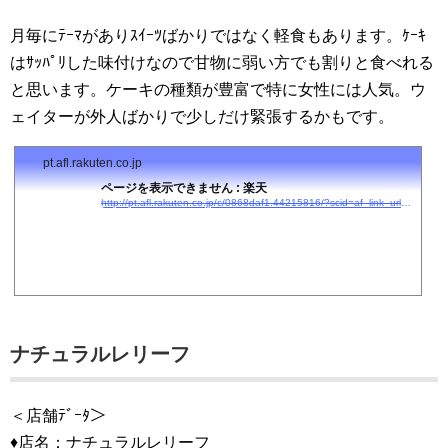
月毎にﾃｰﾏがありｽｲｰﾂばかりではなく軽食もあります。ｹｰｷ
はｻｯﾊﾟﾘした味付けなので甘物に弱い方でも割りと食べれる
と思います。ケーキの種類が豊富で特に女性には人気。ウ
ェイターが外人ばかりで少しだけ緊張するかもです。
pt.afl.rakuten.co.jp
ページを表示できません : 楽天
http://pt.afl.rakuten.co.jp/c/0868daf1.44215816/?scid=af_link_urltxt&#038;#038;url=http://kanko.travel.rakuten.co.jp/kanagawa/1401/?cid=tr_af_1631
ナチュラルレリーフ
＜店舗ﾃﾞｰﾀ＞
♦店名：ナチュラルレリーフ