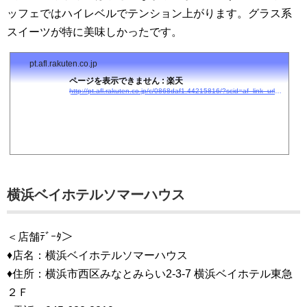
ッフェではハイレベルでテンション上がります。グラス系
スイーツが特に美味しかったです。
pt.afl.rakuten.co.jp
ページを表示できません : 楽天
http://pt.afl.rakuten.co.jp/c/0868daf1.44215816/?scid=af_link_urltxt&#038;#038;url=http://kanko.travel.rakuten.co.jp/kanagawa/1401/?cid=tr_af_1631
横浜ベイホテルソマーハウス
＜店舗ﾃﾞｰﾀ＞
♦店名：横浜ベイホテルソマーハウス
♦住所：横浜市西区みなとみらい2-3-7 横浜ベイホテル東急
２Ｆ