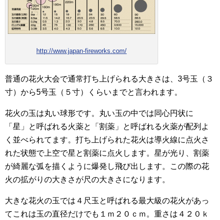
http://www.japan-fireworks.com/
普通の花火大会で通常打ち上げられる大きさは、3号玉（３
寸）から5号玉（５寸）くらいまでと言われます。
花火の玉は丸い球形です。丸い玉の中では同心円状に
「星」と呼ばれる火薬と「割薬」と呼ばれる火薬が配列よ
く並べられてます。打ち上げられた花火は導火線に点火さ
れた状態で上空で星と割薬に点火します。星が光り、割薬
が綺麗な弧を描くように爆発し飛び出します。この際の花
火の拡がりの大きさが尺の大きさになります。
大きな花火の玉では４尺玉と呼ばれる最大級の花火があっ
てこれは玉の直径だけでも１ｍ２０ｃｍ。重さは４２０ｋ