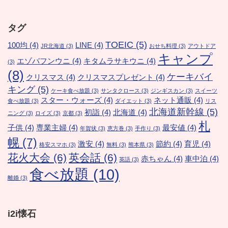
タグ
TOEIC
(5)
100均
(4)
LINE
(4)
JR北海道
(3)
おせち料理
(3)
アウトドア
キャンプ
エゾバフンウニ
(4)
キタムラサキウニ
(4)
(3)
(8)
ケーキバイ
クリスマス
(4)
クリスマスプレゼント
(4)
キング
(5)
ケーキ食べ放題
(3)
サンタクロース
(3)
ジンギスカン
(3)
スイーツ
スター・ウォーズ
(4)
ネット通販
(4)
食べ放題
(3)
ダイエット
(3)
リス
北海道新幹線
(5)
初詣
(4)
北海道
(4)
ニング
(3)
ロイズ
(3)
京都
(3)
札
子供
(4)
専業主婦
(4)
最安値
(4)
年賀状
(3)
恵方巻
(3)
手作り
(3)
幌
(7)
激安
(4)
節約
(4)
育児
(4)
格安スマホ
(3)
無料
(3)
熊本県
(3)
花火大会
(6)
英会話
(6)
赤ちゃん
(4)
車中泊
(4)
英語
(3)
食べ放題
(10)
離婚
(3)
i2i懐石