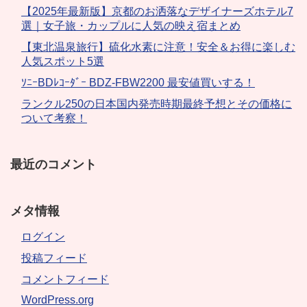
【2025年最新版】京都のお洒落なデザイナーズホテル7
選｜女子旅・カップルに人気の映え宿まとめ
【東北温泉旅行】硫化水素に注意！安全＆お得に楽しむ
人気スポット5選
ｿﾆｰBDﾚｺｰﾀﾞｰ BDZ-FBW2200 最安値買いする！
ランクル250の日本国内発売時期最終予想とその価格に
ついて考察！
最近のコメント
メタ情報
ログイン
投稿フィード
コメントフィード
WordPress.org