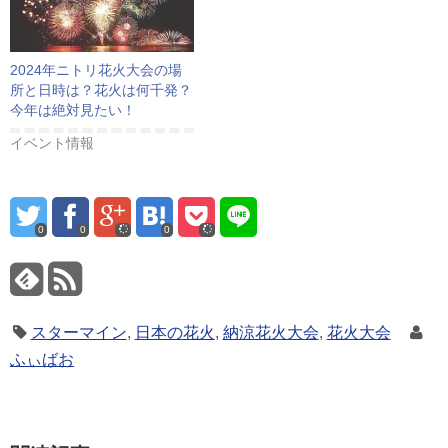
2024年ニトリ花火大会の場
所と日時は？花火は何千発？
今年は絶対見たい！
イベント情報
0
0
0
スターマイン
,
日本の花火
,
納涼花火大会
,
花火大会
ふぃばお