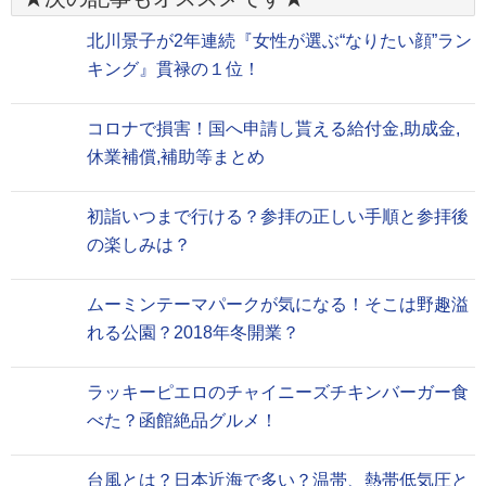
北川景子が2年連続『女性が選ぶ“なりたい顔”ラン
キング』貫禄の１位！
コロナで損害！国へ申請し貰える給付金,助成金,
休業補償,補助等まとめ
初詣いつまで行ける？参拝の正しい手順と参拝後
の楽しみは？
ムーミンテーマパークが気になる！そこは野趣溢
れる公園？2018年冬開業？
ラッキーピエロのチャイニーズチキンバーガー食
べた？函館絶品グルメ！
台風とは？日本近海で多い？温帯、熱帯低気圧と