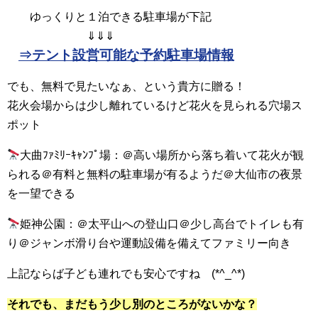
ゆっくりと１泊できる駐車場が下記
⇓⇓⇓
⇒テント設営可能な予約駐車場情報
でも、無料で見たいなぁ、という貴方に贈る！
花火会場からは少し離れているけど花火を見られる穴場ス
ポット
大曲ﾌｧﾐﾘｰｷｬﾝﾌﾟ場：＠高い場所から落ち着いて花火が観
られる＠有料と無料の駐車場が有るようだ＠大仙市の夜景
を一望できる
姫神公園：＠太平山への登山口＠少し高台でトイレも有
り＠ジャンボ滑り台や運動設備を備えてファミリー向き
上記ならば子ども連れでも安心ですね (*^_^*)
それでも、まだもう少し別のところがないかな？