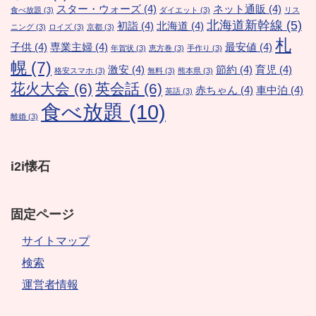
スター・ウォーズ
(4)
ネット通販
(4)
食べ放題
(3)
ダイエット
(3)
リス
北海道新幹線
(5)
初詣
(4)
北海道
(4)
ニング
(3)
ロイズ
(3)
京都
(3)
札
子供
(4)
専業主婦
(4)
最安値
(4)
年賀状
(3)
恵方巻
(3)
手作り
(3)
幌
(7)
激安
(4)
節約
(4)
育児
(4)
格安スマホ
(3)
無料
(3)
熊本県
(3)
花火大会
(6)
英会話
(6)
赤ちゃん
(4)
車中泊
(4)
英語
(3)
食べ放題
(10)
離婚
(3)
i2i懐石
固定ページ
サイトマップ
検索
運営者情報