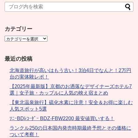
カテゴリー
最近の投稿
北海道旅行が高いはもう古い！3泊4日でなんと！2万円
台の実体験レポ！
【2025年最新版】京都のお洒落なデザイナーズホテル7
選｜女子旅・カップルに人気の映え宿まとめ
【東北温泉旅行】硫化水素に注意！安全＆お得に楽しむ
人気スポット5選
ｿﾆｰBDﾚｺｰﾀﾞｰ BDZ-FBW2200 最安値買いする！
ランクル250の日本国内発売時期最終予想とその価格に
ついて考察！