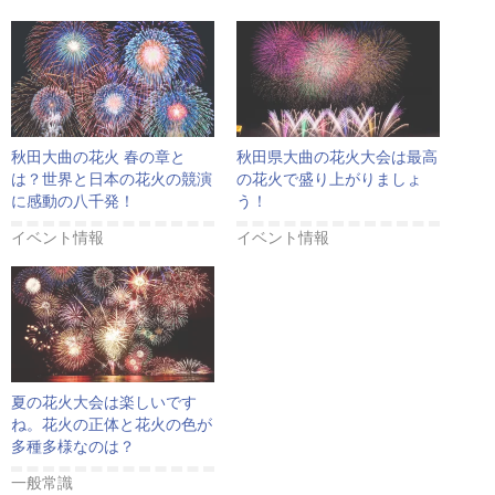
秋田大曲の花火 春の章と
秋田県大曲の花火大会は最高
は？世界と日本の花火の競演
の花火で盛り上がりましょ
に感動の八千発！
う！
イベント情報
イベント情報
夏の花火大会は楽しいです
ね。花火の正体と花火の色が
多種多様なのは？
一般常識