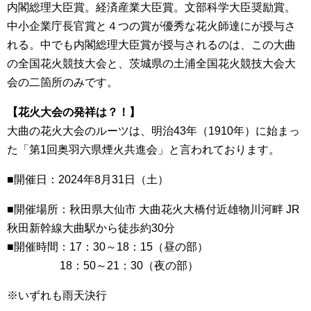
内閣総理大臣賞。経済産業大臣賞。文部科学大臣奨励賞。
中小企業庁長官賞と４つの賞が優秀な花火師達にが授与さ
れる。中でも内閣総理大臣賞が授与されるのは、この大曲
の全国花火競技大会と、茨城県の土浦全国花火競技大会大
会の二箇所のみです。
【花火大会の発祥は？！】
大曲の花火大会のルーツは、明治43年（1910年）に始まっ
た「第1回奥羽六県煙火共進会」と言われております。
■開催日：2024年8月31日（土）
■開催場所：秋田県大仙市 大曲花火大橋付近雄物川河畔 JR
秋田新幹線大曲駅から徒歩約30分
■開催時間：17：30～18：15（昼の部）
18：50～21：30（夜の部）
※いずれも雨天決行