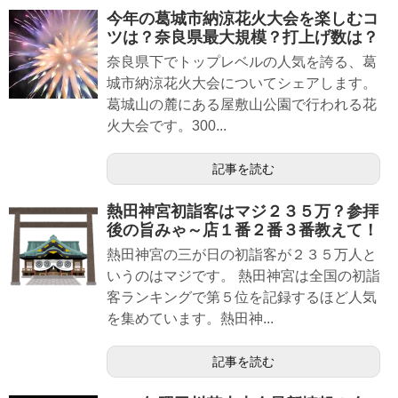
今年の葛城市納涼花火大会を楽しむコ
ツは？奈良県最大規模？打上げ数は？
奈良県下でトップレベルの人気を誇る、葛
城市納涼花火大会についてシェアします。
葛城山の麓にある屋敷山公園で行われる花
火大会です。300...
記事を読む
熱田神宮初詣客はマジ２３５万？参拝
後の旨みゃ～店１番２番３番教えて！
熱田神宮の三が日の初詣客が２３５万人と
いうのはマジです。 熱田神宮は全国の初詣
客ランキングで第５位を記録するほど人気
を集めています。熱田神...
記事を読む