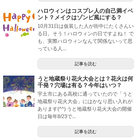
ハロウィンはコスプレ人の自己満イベ
ント？メイクはゾンビ風にする？
10月31日は仮装した人が街中にたくさんい
る日。そう！ハロウィンの日ですよね！ で
も、実際ハロウィンなんて関係ないって思
っている人...
記事を読む
うと地蔵祭り花火大会とは？花火は何
千発？穴場は有る？今年はいつ？
宇土市にある高校に通っていたので「うと
地蔵祭り花火大会」にはかなり思い入れが
あります(^^) うと地蔵祭り花火大会の開催
日は毎年8/23で...
記事を読む