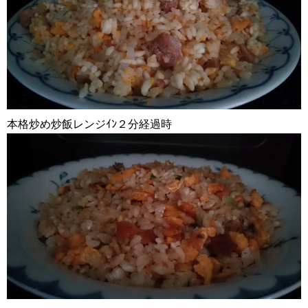
本格炒め炒飯レンジｲﾝ２分経過時