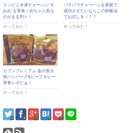
コンビニ冷凍チャーハン”す
パラパラチャーハンを家庭で
みれ”を実食！めちゃ人気な
成功させたいならこの炒飯油
のがまる判り！
でお試しを～！！
やってみた！
やってみた！
セブンプレミアム 金の直火
焼ハンバーグ&ビーフカレー
実食レポだぁ！
やってみた！
0
0
0