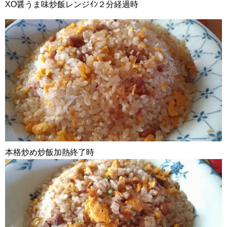
XO醤うま味炒飯レンジｲﾝ２分経過時
本格炒め炒飯加熱終了時