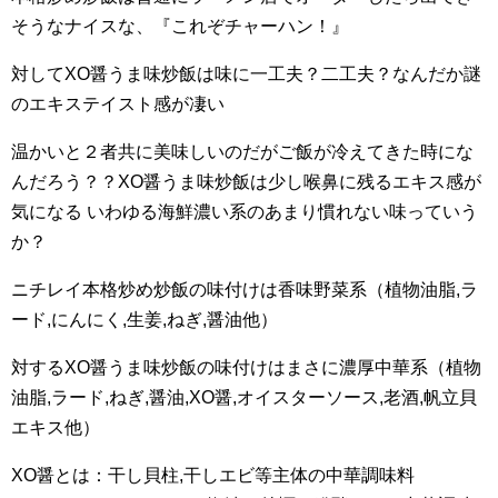
そうなナイスな、『これぞチャーハン！』
対してXO醤うま味炒飯は味に一工夫？二工夫？なんだか謎
のエキステイスト感が凄い
温かいと２者共に美味しいのだがご飯が冷えてきた時にな
んだろう？？XO醤うま味炒飯は少し喉鼻に残るエキス感が
気になる いわゆる海鮮濃い系のあまり慣れない味っていう
か？
ニチレイ本格炒め炒飯の味付けは香味野菜系（植物油脂,ラ
ード,にんにく,生姜,ねぎ,醤油他）
対するXO醤うま味炒飯の味付けはまさに濃厚中華系（植物
油脂,ラード,ねぎ,醤油,XO醤,オイスターソース,老酒,帆立貝
エキス他）
XO醤とは：干し貝柱,干しエビ等主体の中華調味料