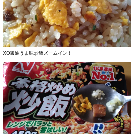
XO醤油うま味炒飯ズームイン！