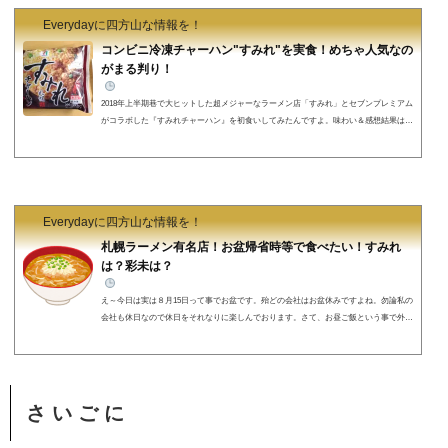
Everydayに四方山な情報を！
コンビニ冷凍チャーハン"すみれ"を実食！めちゃ人気なの
がまる判り！
2018年上半期巷で大ヒットした超メジャーなラーメン店「すみれ」とセブンプレミアム
がコラボした『すみれチャーハン』を初食いしてみたんですよ。味わい＆感想結果は後
半に(≧◇≦)
すみれチャーハンとは以下,セブンプレミアム様から引用 ⇓ ⇓ ⇓ ⇓ ⇓
セブンプレミアムと札幌のラーメン店「すみれ」がコラボした、すみれチャーハンで
す。炊きたての御飯をラードでさっと炒めた、しっとりとしたチャーハンです。チャー
シューは、オーブンで焼き上げた後しっかりと煮込み、味しみよく仕上げました。セブ
ンプレミアム公式HP⇒http://w...
Everydayに四方山な情報を！
札幌ラーメン有名店！お盆帰省時等で食べたい！すみれ
は？彩未は？
え～今日は実は８月15日って事でお盆です。殆どの会社はお盆休みですよね。勿論私の
会社も休日なので休日をそれなりに楽しんでおります。さて、お昼ご飯という事で外食
を思い立ちました。カミさんと二人で買い物がてらですが、ラーメンでも食べようかと
いうことになりました。さて？結末は？？？？１軒目！ラーメン "カリフォルニア" へ
出典:http://aokiba-eatful-life.blog.jp/我が家自宅からわずか車で10分以内で着く距離にいる
のでまず向かいました。時間は12:30前後に ⇓⇓⇓結果は………。お盆休みです
わ(笑)カリフォ...
さ い ご に