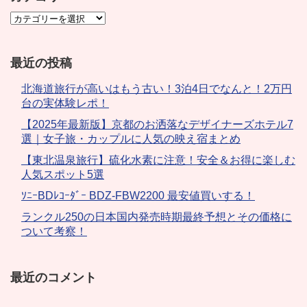
最近の投稿
北海道旅行が高いはもう古い！3泊4日でなんと！2万円
台の実体験レポ！
【2025年最新版】京都のお洒落なデザイナーズホテル7
選｜女子旅・カップルに人気の映え宿まとめ
【東北温泉旅行】硫化水素に注意！安全＆お得に楽しむ
人気スポット5選
ｿﾆｰBDﾚｺｰﾀﾞｰ BDZ-FBW2200 最安値買いする！
ランクル250の日本国内発売時期最終予想とその価格に
ついて考察！
最近のコメント