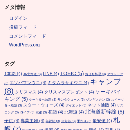
メタ情報
ログイン
投稿フィード
コメントフィード
WordPress.org
タグ
TOEIC
(5)
100均
(4)
LINE
(4)
JR北海道
(3)
おせち料理
(3)
アウトドア
キャンプ
エゾバフンウニ
(4)
キタムラサキウニ
(4)
(3)
(8)
ケーキバイ
クリスマス
(4)
クリスマスプレゼント
(4)
キング
(5)
ケーキ食べ放題
(3)
サンタクロース
(3)
ジンギスカン
(3)
スイーツ
スター・ウォーズ
(4)
ネット通販
(4)
食べ放題
(3)
ダイエット
(3)
リス
北海道新幹線
(5)
初詣
(4)
北海道
(4)
ニング
(3)
ロイズ
(3)
京都
(3)
札
子供
(4)
専業主婦
(4)
最安値
(4)
年賀状
(3)
恵方巻
(3)
手作り
(3)
幌
(7)
激安
(4)
節約
(4)
育児
(4)