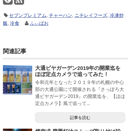
セブンプレミアム
,
チャーハン
,
ニチレイフーズ
,
冷凍炒
飯
,
冷食
ふぃばお
関連記事
大通ビヤガーデン2019年の開業迄を
ほぼ定点カメラで追ってみた！
令和元年となった２０１９年の札幌の中心
部の大通公園にて開催される『さっぽろ大
通ビヤガーデン2019』の開業迄を、【ほほ
定点カメラ】風で追って...
記事を読む