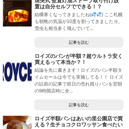
煙突式 壁置灯油ストーブ取り付け設
置は自分セルフでできる！？
結構寒くなってきましたね(
) ここ札幌
も朝晩の気温が10度を割ってきましたヨ。
雪虫も相当多く飛んでいて...
記事を読む
ロイズのパンが半額？超ウルトラ安く
買えるって本当か？！
結論を先に書きます！ロイズのパン半額タ
イムセールは今でも実施してる！！ ロイズ
の以前の記事で前日の売れ残りパンを翌朝
の9時開店時に全...
記事を読む
ロイズ半額パンはあいの里公園店で買
える？生チョコクロワッサン食べたい