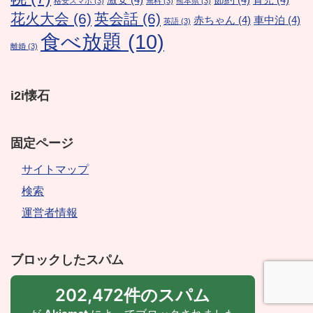
格安スマホ
(3)
無料
(3)
熊本県
(3)
花火大会
(6)
英会話
(6)
赤ちゃん
(4)
車中泊
(4)
英語
(3)
食べ放題
(10)
離婚
(3)
i2i懐石
固定ページ
サイトマップ
検索
運営者情報
ブロックしたスパム
202,472件のスパム