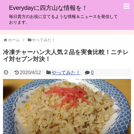
Everydayに四方山な情報を！
毎日貴方のお役に立てるような情報＆ニュースを発信して
おります。
ホーム
やってみた！
冷凍チャーハン大人気２品を実食比較！ニチレ
イ対セブン対決！
2020/4/12
やってみた！
0