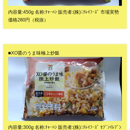
内容量:450g 名称:ﾁｬｰﾊﾝ 販売者:(株)ﾆﾁﾚｲﾌｰｽﾞ 市場実勢
価格280円（税抜）
■XO醤のうま味極上炒飯
内容量:300g 名称:ﾁｬｰﾊﾝ 販売者:(株)ﾆﾁﾚｲﾌｰｽﾞ ｾﾌﾞﾝｲﾚﾌﾞﾝ