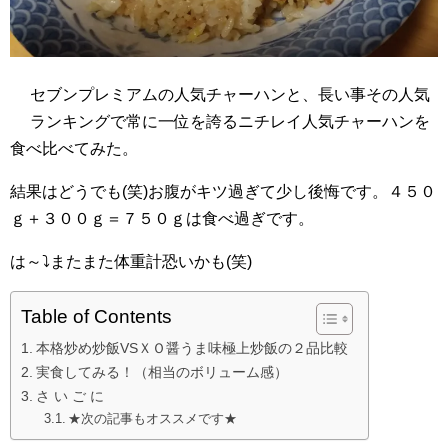
セブンプレミアムの人気チャーハンと、長い事その人気
ランキングで常に一位を誇るニチレイ人気チャーハンを
食べ比べてみた。
結果はどうでも(笑)お腹がキツ過ぎて少し後悔です。４５０
ｇ＋３００ｇ＝７５０ｇは食べ過ぎです。
は～⤵またまた体重計恐いかも(笑)
Table of Contents
本格炒め炒飯VSＸＯ醤うま味極上炒飯の２品比較
実食してみる！（相当のボリューム感）
さ い ご に
★次の記事もオススメです★