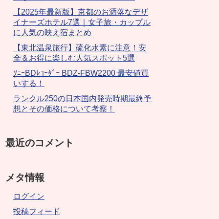
【2025年最新版】京都のお洒落なデザ
イナーズホテル7選｜女子旅・カップル
に人気の映え宿まとめ
【東北温泉旅行】硫化水素に注意！安
全＆お得に楽しむ人気スポット5選
ｿﾆｰBDﾚｺｰﾀﾞｰ BDZ-FBW2200 最安値買
いする！
ランクル250の日本国内発売時期最終予
想とその価格について考察！
最近のコメント
メタ情報
ログイン
投稿フィード