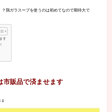
！？鶏ガラスープを使うのは初めてなので期待大で
ます
！
は市販品で済ませます
⇓⇓