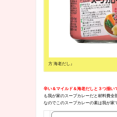
方 海老だし』
辛い＆マイルド＆海老だしと３つ揃い
も我が家のスープカレーだと材料費全部含
なのでこのスープカレーの素は我が家で