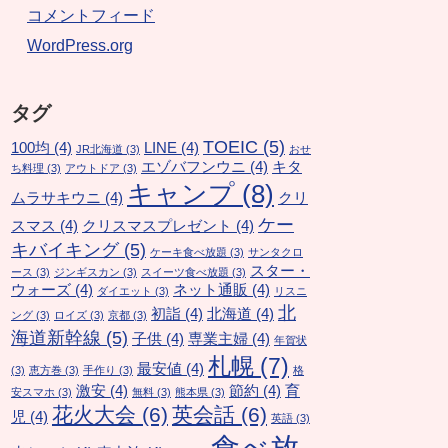
コメントフィード
WordPress.org
タグ
TOEIC
(5)
100均
(4)
LINE
(4)
JR北海道
(3)
おせ
エゾバフンウニ
(4)
キタ
ち料理
(3)
アウトドア
(3)
キャンプ
(8)
ムラサキウニ
(4)
クリ
ケー
スマス
(4)
クリスマスプレゼント
(4)
キバイキング
(5)
ケーキ食べ放題
(3)
サンタクロ
スター・
ース
(3)
ジンギスカン
(3)
スイーツ食べ放題
(3)
ウォーズ
(4)
ネット通販
(4)
ダイエット
(3)
リスニ
北
初詣
(4)
北海道
(4)
ング
(3)
ロイズ
(3)
京都
(3)
海道新幹線
(5)
子供
(4)
専業主婦
(4)
年賀状
札幌
(7)
最安値
(4)
(3)
恵方巻
(3)
手作り
(3)
格
激安
(4)
節約
(4)
育
安スマホ
(3)
無料
(3)
熊本県
(3)
花火大会
(6)
英会話
(6)
児
(4)
英語
(3)
食べ放