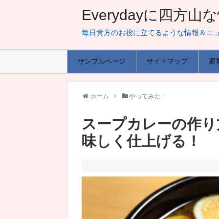
Everydayに四方
毎日貴方のお役に立てるような情報＆ニ
サンプルページ
サイトマップ
運
ホーム
やってみた！
スープカレーの作り
味しく仕上げる！