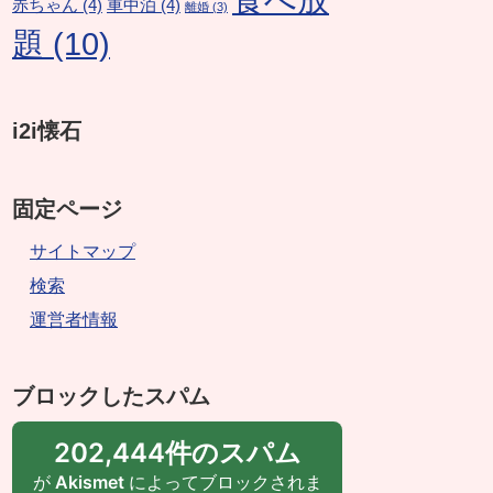
赤ちゃん
(4)
車中泊
(4)
離婚
(3)
題
(10)
i2i懐石
固定ページ
サイトマップ
検索
運営者情報
ブロックしたスパム
202,444件のスパム
が
Akismet
によってブロックされま