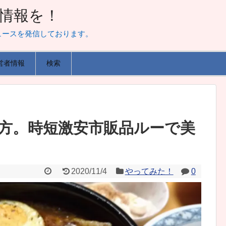
山な情報を！
ュースを発信しております。
営者情報
検索
方。時短激安市販品ルーで美
2020/11/4
やってみた！
0