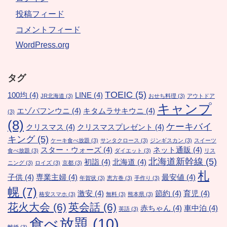
投稿フィード
コメントフィード
WordPress.org
タグ
TOEIC
(5)
100均
(4)
LINE
(4)
JR北海道
(3)
おせち料理
(3)
アウトドア
キャンプ
エゾバフンウニ
(4)
キタムラサキウニ
(4)
(3)
(8)
ケーキバイ
クリスマス
(4)
クリスマスプレゼント
(4)
キング
(5)
ケーキ食べ放題
(3)
サンタクロース
(3)
ジンギスカン
(3)
スイーツ
スター・ウォーズ
(4)
ネット通販
(4)
食べ放題
(3)
ダイエット
(3)
リス
北海道新幹線
(5)
初詣
(4)
北海道
(4)
ニング
(3)
ロイズ
(3)
京都
(3)
札
子供
(4)
専業主婦
(4)
最安値
(4)
年賀状
(3)
恵方巻
(3)
手作り
(3)
幌
(7)
激安
(4)
節約
(4)
育児
(4)
格安スマホ
(3)
無料
(3)
熊本県
(3)
花火大会
(6)
英会話
(6)
赤ちゃん
(4)
車中泊
(4)
英語
(3)
食べ放題
(10)