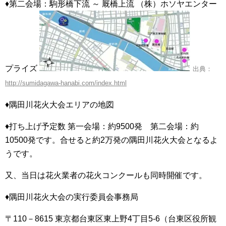
♦第二会場：駒形橋下流 ～ 厩橋上流 （株）ホソヤエンター
プライズ
出典：
http://sumidagawa-hanabi.com/index.html
♦隅田川花火大会エリアの地図
♦打ち上げ予定数 第一会場：約9500発 第二会場：約
10500発です。合せると約2万発の隅田川花火大会となるよ
うです。
又、当日は花火業者の花火コンクールも同時開催です。
♦隅田川花火大会の実行委員会事務局
〒110－8615 東京都台東区東上野4丁目5-6（台東区役所観