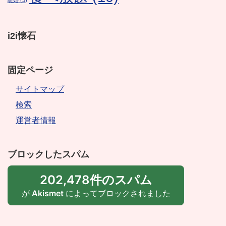
離婚
(3)
i2i懐石
固定ページ
サイトマップ
検索
運営者情報
ブロックしたスパム
202,478件のスパム
が
Akismet
によってブロックされました