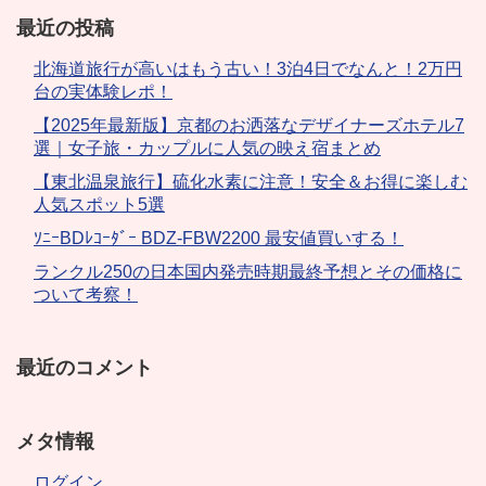
最近の投稿
北海道旅行が高いはもう古い！3泊4日でなんと！2万円
台の実体験レポ！
【2025年最新版】京都のお洒落なデザイナーズホテル7
選｜女子旅・カップルに人気の映え宿まとめ
【東北温泉旅行】硫化水素に注意！安全＆お得に楽しむ
人気スポット5選
ｿﾆｰBDﾚｺｰﾀﾞｰ BDZ-FBW2200 最安値買いする！
ランクル250の日本国内発売時期最終予想とその価格に
ついて考察！
最近のコメント
メタ情報
ログイン