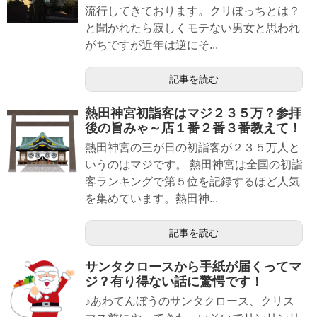
流行してきております。クリぼっちとは？
と聞かれたら寂しくモテない男女と思われ
がちですが近年は逆にそ...
記事を読む
熱田神宮初詣客はマジ２３５万？参拝
後の旨みゃ～店１番２番３番教えて！
熱田神宮の三が日の初詣客が２３５万人と
いうのはマジです。 熱田神宮は全国の初詣
客ランキングで第５位を記録するほど人気
を集めています。熱田神...
記事を読む
サンタクロースから手紙が届くってマ
ジ？有り得ない話に驚愕です！
♪あわてんぼうのサンタクロース、クリス