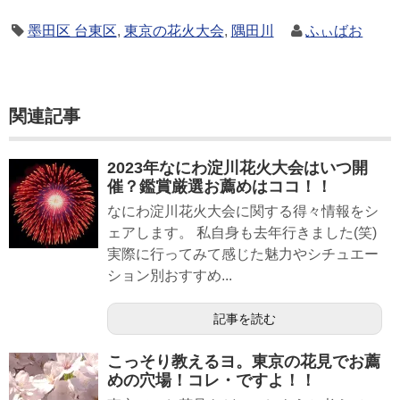
墨田区 台東区
,
東京の花火大会
,
隅田川
ふぃばお
関連記事
2023年なにわ淀川花火大会はいつ開
催？鑑賞厳選お薦めはココ！！
なにわ淀川花火大会に関する得々情報をシ
ェアします。 私自身も去年行きました(笑)
実際に行ってみて感じた魅力やシチュエー
ション別おすすめ...
記事を読む
こっそり教えるヨ。東京の花見でお薦
めの穴場！コレ・ですよ！！