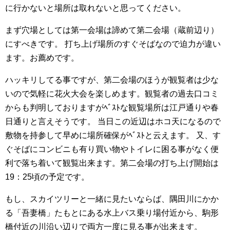
に行かないと場所は取れないと思ってください。
まず穴場としては第一会場は諦めて第二会場（蔵前辺り）
にすべきです。 打ち上げ場所のすぐそばなので迫力が違い
ます。お薦めです。
ハッキリしてる事ですが、第二会場のほうが観覧者は少な
いので気軽に花火大会を楽しめます。観覧者の過去口コミ
からも判明しておりますがﾍﾞｽﾄな観覧場所は江戸通りや春
日通りと言えそうです。 当日この近辺はホコ天になるので
敷物を持参して早めに場所確保がﾍﾞｽﾄと云えます。 又、す
ぐそばにコンビニも有り買い物やトイレに困る事がなく便
利で落ち着いて観覧出来ます。第二会場の打ち上げ開始は
19：25頃の予定です。
もし、スカイツリーと一緒に見たいならば、隅田川にかか
る「吾妻橋」たもとにある水上バス乗り場付近から、駒形
橋付近の川沿い辺りで両方一度に見る事が出来ます。