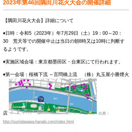
2023年第46回隅田川花火大会の開催詳細
【隅田川花火大会】詳細について
♦日時：令和5（2023年）年7月29日（土）19：00～20：
30 荒天等での開催中止は当日の朝8時又は10時に判断す
るようです。
♦実施区域会場：東京都墨田区・台東区にて行われます。
♦第一会場：桜橋下流 ～言問橋上流 （株）丸玉屋小勝煙火
店
出典：
http://sumidagawa-hanabi.com/index.html