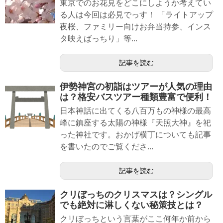
東京でのお花見をどこにしようか考えてい
る人は今回は必見でっす！ 「ライトアップ
夜桜、ファミリー向けお弁当持参、インス
タ映えばっちり」等...
記事を読む
伊勢神宮の初詣はツアーが人気の理由
は？格安バスツアー種類豊富で便利！
日本神話に出てくる八百万もの神様の最高
峰に鎮座する太陽の神様『天照大神』を祀
った神社です。おかげ横丁についても記事
を書いたのでご覧くださ...
記事を読む
クリぼっちのクリスマスは？シングル
でも絶対に淋しくない秘策技とは？
クリぼっちという言葉がここ何年か前から