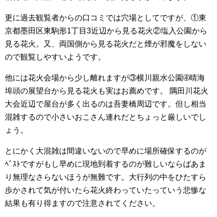
更に過去観覧者からの口コミでは穴場としてですが、①東
京都墨田区東駒形1丁目3近辺から見る花火②塩入公園から
見る花火。又、両国側から見る花火だと煙が邪魔をしない
ので観覧しやすいようです。
他には花火会場から少し離れますが③横川親水公園➃晴海
埠頭の展望台から見る花火も実はお薦めです。 隅田川花火
大会近辺で屋台が多く出るのは吾妻橋周辺です。但し相当
混雑するので小さいおこさん連れだとちょっと厳しいでし
ょう。
とにかく大混雑は間違いないので早めに場所確保するのが
ﾍﾞｽﾄですがもし早めに現地到着するのが難しいならばあま
り無理なさらないほうが無難です。大行列の中をひたすら
歩かされて気が付いたら花火終わっていたっていう悲惨な
結果も有り得ますので注意されてください。