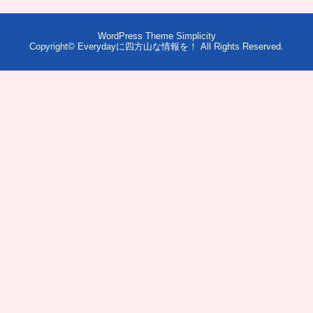
WordPress Theme
Simplicity
Copyright©
Everydayに四方山な情報を！
All Rights Reserved.