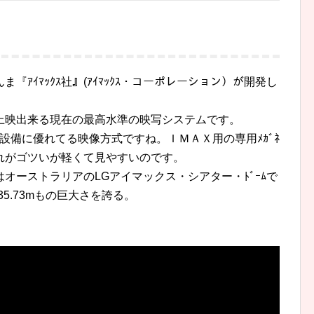
ま『ｱｲﾏｯｸｽ社』(ｱｲﾏｯｸｽ・コーポレーション）が開発し
上映出来る現在の最高水準の映写システムです。
設備に優れてる映像方式ですね。ＩＭＡＸ用の専用ﾒｶﾞﾈ
れがゴツいが軽くて見やすいのです。
オーストラリアのLGアイマックス・シアター・ﾄﾞｰﾑで
35.73mもの巨大さを誇る。