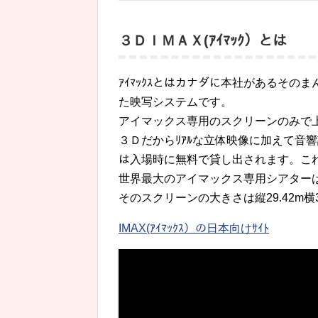
３ＤＩＭＡＸ(ｱｲﾏｯｸ）とは
ｱｲﾏｯｸｽとはカナダに本社があるそのまん
た映写システムです。
アイマックス専用のスクリーンのみで
３Ｄだからﾘｱﾙな立体映像に加えて音響
は入場時に無料で貸し出されます。こ
世界最大のアイマックス専用シアターは
そのスクリーンの大きさは縦29.42m横
IMAX(ｱｲﾏｯｸｽ）の日本向けｻｲﾄ