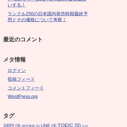
いする！
ランクル250の日本国内発売時期最終予
想とその価格について考察！
最近のコメント
メタ情報
ログイン
投稿フィード
コメントフィード
WordPress.org
タグ
TOEIC
(5)
100均
(4)
LINE
(4)
JR北海道
(3)
おせ