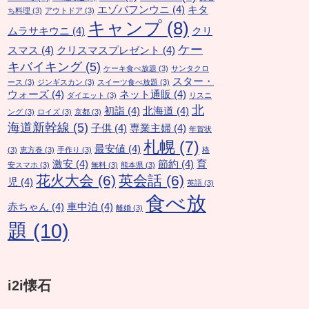
エゾバフンウニ
(4)
キタ
ち料理
(3)
アウトドア
(3)
キャンプ
(8)
ムラサキウニ
(4)
クリ
ケー
スマス
(4)
クリスマスプレゼント
(4)
キバイキング
(5)
ケーキ食べ放題
(3)
サンタクロ
スター・
ース
(3)
ジンギスカン
(3)
スイーツ食べ放題
(3)
ウォーズ
(4)
ネット通販
(4)
ダイエット
(3)
リスニ
北
初詣
(4)
北海道
(4)
ング
(3)
ロイズ
(3)
京都
(3)
海道新幹線
(5)
子供
(4)
専業主婦
(4)
年賀状
札幌
(7)
最安値
(4)
(3)
恵方巻
(3)
手作り
(3)
格
激安
(4)
節約
(4)
育
安スマホ
(3)
無料
(3)
熊本県
(3)
花火大会
(6)
英会話
(6)
児
(4)
英語
(3)
食べ放
赤ちゃん
(4)
車中泊
(4)
離婚
(3)
題
(10)
i2i懐石