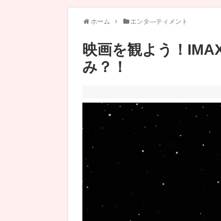
ホーム
エンタ―ティメント
映画を観よう！IMAX
み？！