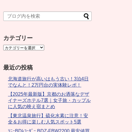
カテゴリー
最近の投稿
北海道旅行が高いはもう古い！3泊4日
でなんと！2万円台の実体験レポ！
【2025年最新版】京都のお洒落なデザ
イナーズホテル7選｜女子旅・カップル
に人気の映え宿まとめ
【東北温泉旅行】硫化水素に注意！安
全＆お得に楽しむ人気スポット5選
ｿﾆｰBDﾚｺｰﾀﾞｰ BDZ-FBW2200 最安値買