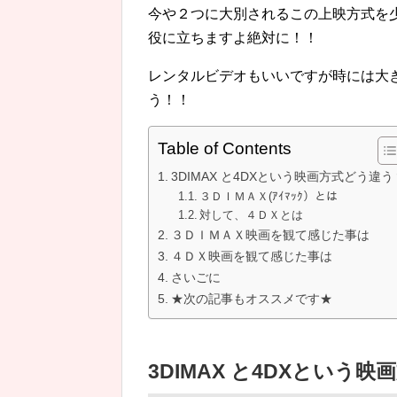
今や２つに大別されるこの上映方式を
役に立ちますよ絶対に！！
レンタルビデオもいいですが時には大
う！！
Table of Contents
3DIMAX と4DXという映画方式どう違う
３ＤＩＭＡＸ(ｱｲﾏｯｸ）とは
対して、４ＤＸとは
３ＤＩＭＡＸ映画を観て感じた事は
４ＤＸ映画を観て感じた事は
さいごに
★次の記事もオススメです★
3DIMAX と4DXという