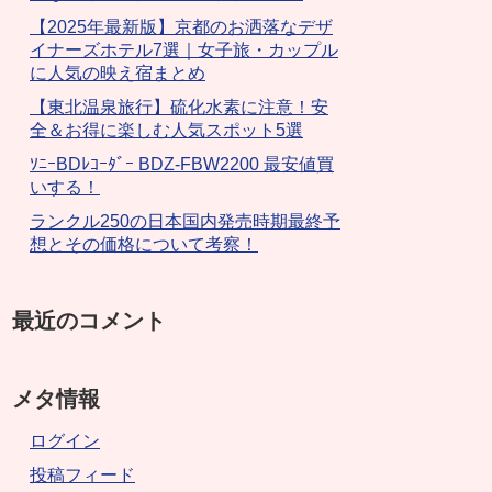
【2025年最新版】京都のお洒落なデザ
イナーズホテル7選｜女子旅・カップル
に人気の映え宿まとめ
【東北温泉旅行】硫化水素に注意！安
全＆お得に楽しむ人気スポット5選
ｿﾆｰBDﾚｺｰﾀﾞｰ BDZ-FBW2200 最安値買
いする！
ランクル250の日本国内発売時期最終予
想とその価格について考察！
最近のコメント
メタ情報
ログイン
投稿フィード