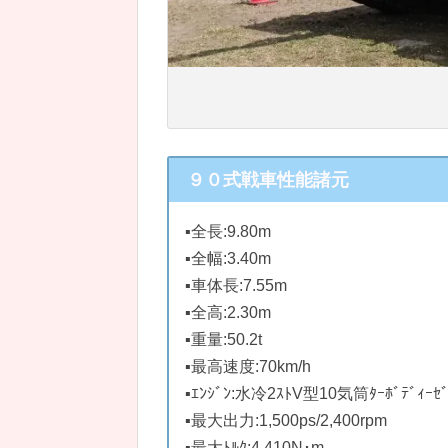
９０式戦車性能諸元
▪全長:9.80m
▪全幅:3.40m
▪車体長:7.55m
▪全高:2.30m
▪重量:50.2t
▪最高速度:70km/h
▪ｴﾝｼﾞﾝ:水冷2ｽﾄV型10気筒ﾀｰﾎﾞﾃﾞｨｰｾﾞ
▪最大出力:1,500ps/2,400rpm
▪最大ﾄﾙｸ:4,410N･m