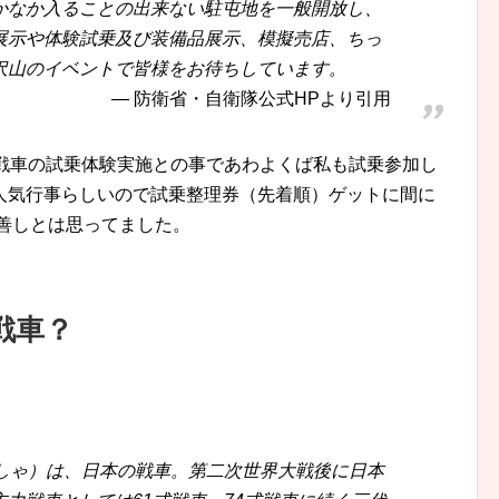
かなか入ることの出来ない駐屯地を一般開放し、
展示や体験試乗及び装備品展示、模擬売店、ちっ
沢山のイベントで皆様をお待ちしています。
防衛省・自衛隊公式HPより引用
式戦車の試乗体験実施との事であわよくば私も試乗参加し
人気行事らしいので試乗整理券（先着順）ゲットに間に
も善しとは思ってました。
戦車？
んしゃ）は、日本の戦車。第二次世界大戦後に日本