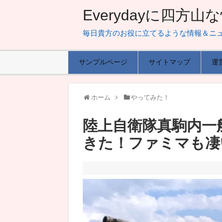
Everydayに四方
毎日貴方のお役に立てるような情報＆ニ
サンプルページ
サイトマップ
運
ホーム
やってみた！
陸上自衛隊真駒内一
きた！ファミマも凄