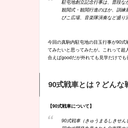
駐屯地創立記念行事は、普段な
観閲式・観閲行進のほか、訓練
びこ広場、音楽隊演奏など盛り
今回の真駒内駐屯地の目玉行事が90
てみたいと思ってみたが。これって超
合えばgoodだが外れても見学だけで
90式戦車とは？どんな
【90式戦車について】
90式戦車（きゅうまるしきせ