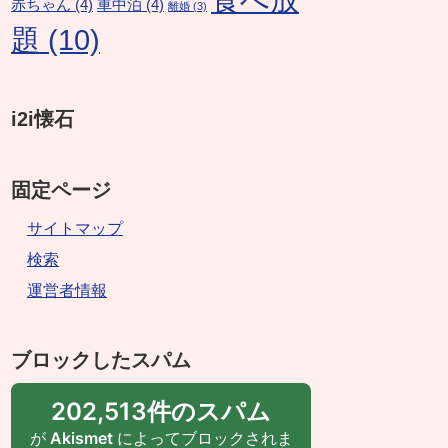
赤ちゃん
(4)
車中泊
(4)
離婚
(3)
題
(10)
i2i懐石
固定ページ
サイトマップ
検索
運営者情報
ブロックしたスパム
202,513件のスパム
が
Akismet
によってブロックされま