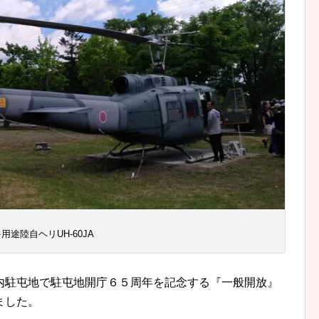
用途陸自ヘリUH-60JA
内駐屯地で駐屯地開庁６５周年を記念する『一般開放』
ました。