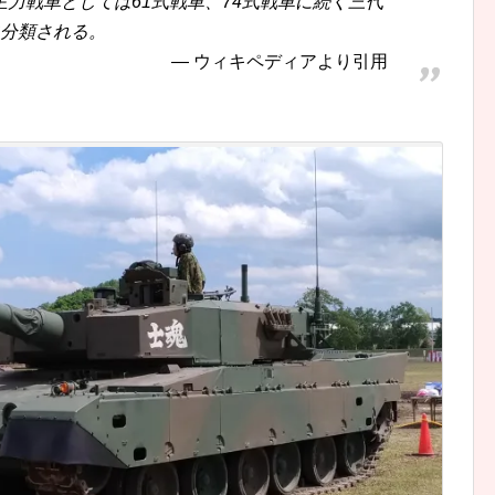
力戦車としては61式戦車、74式戦車に続く三代
に分類される。
ウィキペディアより引用