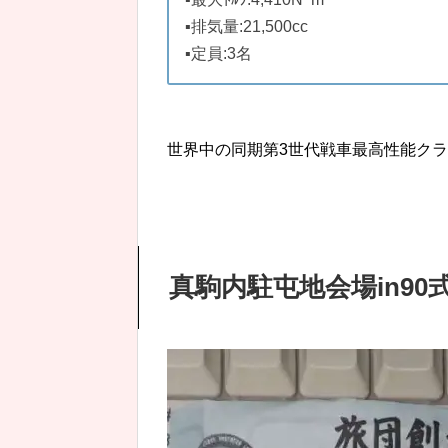
▪排気量:21,500cc
▪定員:3名
世界中の同期第3世代戦車最高性能ク
真駒内駐屯地会場in9