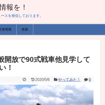
山な情報を！
ュースを発信しております。
営者情報
検索
般開放で90式戦車他見学して
い！
2020/5/6
やってみた！
0