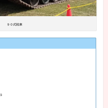
９０式戦車
ﾙ