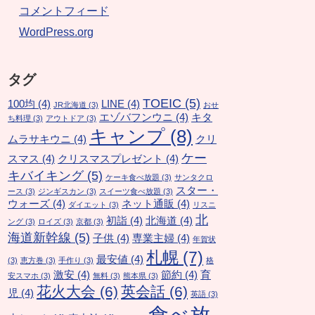
コメントフィード
WordPress.org
タグ
TOEIC
(5)
100均
(4)
LINE
(4)
JR北海道
(3)
おせ
エゾバフンウニ
(4)
キタ
ち料理
(3)
アウトドア
(3)
キャンプ
(8)
ムラサキウニ
(4)
クリ
ケー
スマス
(4)
クリスマスプレゼント
(4)
キバイキング
(5)
ケーキ食べ放題
(3)
サンタクロ
スター・
ース
(3)
ジンギスカン
(3)
スイーツ食べ放題
(3)
ウォーズ
(4)
ネット通販
(4)
ダイエット
(3)
リスニ
北
初詣
(4)
北海道
(4)
ング
(3)
ロイズ
(3)
京都
(3)
海道新幹線
(5)
子供
(4)
専業主婦
(4)
年賀状
札幌
(7)
最安値
(4)
(3)
恵方巻
(3)
手作り
(3)
格
激安
(4)
節約
(4)
育
安スマホ
(3)
無料
(3)
熊本県
(3)
花火大会
(6)
英会話
(6)
児
(4)
英語
(3)
食べ放